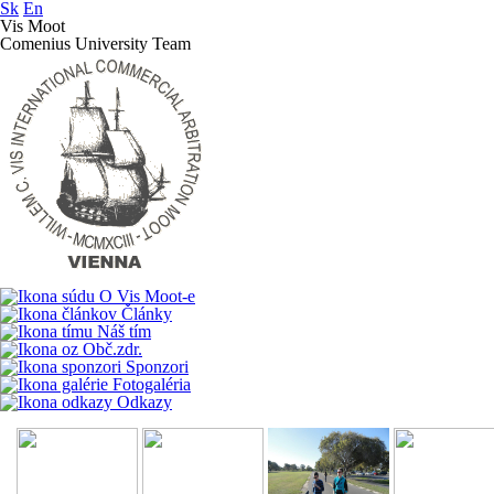
Sk
En
Vis Moot
Comenius University Team
O Vis Moot-e
Články
Náš tím
Obč.zdr.
Sponzori
Fotogaléria
Odkazy